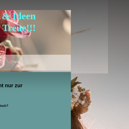
k & Ideen
 Treue!!!
t nur zur
tisch?