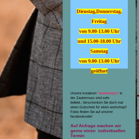
Dienstag,Donnerstag,
Freitag
von 9.00-13.00 Uhr
und 15.00-18.00 Uhr
Samstag
von 9.00-13.00 Uhr
geöffnet
Unsere kreativen
"workshops"
in
der Zaubernuss sind sehr
beliebt...Verschenken Sie doch mal
einen Gutschein für einen workshop!!
Fotos finden Sie auf unserer
facebookseite!
Auf Anfrage machen wir
gerne einen individuellen
Termin