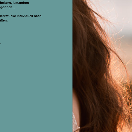
uheitern, jemandem
 gönnen...
Werkstücke individuell nach
äßen.
,