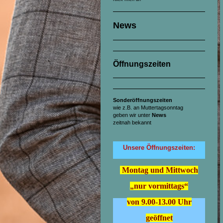
News
Öffnungszeiten
Sonderöffnungszeiten
wie z.B. an Muttertagsonntag
geben wir unter
News
zeitnah bekannt
Unsere Öffnungszeiten:
Montag und Mittwoch
„
nur vormittags“
von 9.00-13.00 Uhr
geöffnet