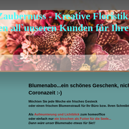
Zaubernuss - Kreative Floristi
n all`unseren Kunden für Ihre
Blumenabo...ein schönes Geschenk, nich
Coronazeit :-)
Möchten Sie jede Woche ein frisches Gesteck
oder einen frischen Blumenstrauß für Ihr Büro bzw. Ihren Schreib
Als
Aufmunterung und Lichtblick
zum homeoffice
oder einfach nur
ein bisschen als Futter für die Seele...
Dann wäre unser Blumenabo etwas für Sie!!