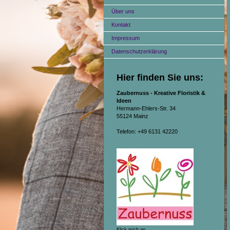
Über uns
Kontakt
Impressum
Datenschutzerklärung
Hier finden Sie uns:
Zaubernuss - Kreative Floristik &
Ideen
Hermann-Ehlers-Str. 34
55124 Mainz
Telefon: +49 6131 42220
Klick mich an