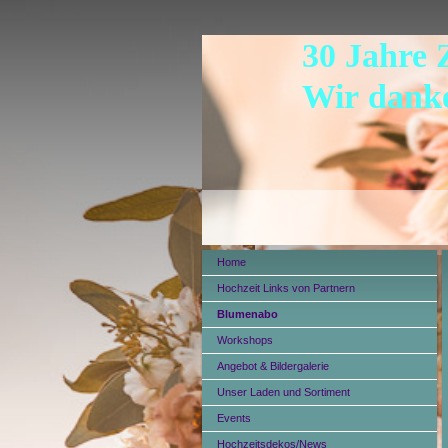
30 Jahre 
Wir danke
Home
Hochzeit Links von Partnern
Blumenabo
Workshops
Angebot & Bildergalerie
Unser Laden und Sortiment
Events
Hochzeitsdekos/News